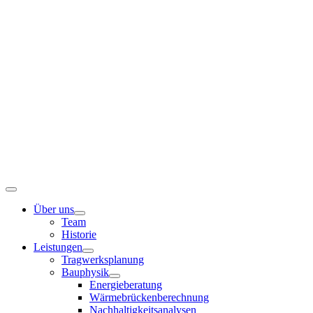
Zum
Inhalt
springen
Toggle
Navigation
Über uns
Team
Historie
Leistungen
Tragwerksplanung
Bauphysik
Energieberatung
Wärmebrückenberechnung
Nachhaltigkeitsanalysen