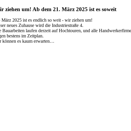
r ziehen um! Ab dem 21. März 2025 ist es soweit
 März 2025 ist es endlich so weit ­- wir ziehen um!
ser neues Zuhause wird die Industriestraße 4.
e Bauarbeiten laufen derzeit auf Hochtouren, und alle Handwerkerfirm
gen bestens im Zeitplan.
r können es kaum erwarten…