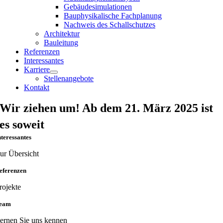
Gebäudesimulationen
Bauphysikalische Fachplanung
Nachweis des Schallschutzes
Architektur
Bauleitung
Referenzen
Interessantes
Karriere
Stellenangebote
Kontakt
Wir ziehen um! Ab dem 21. März 2025 ist
es soweit
nteressantes
ur Übersicht
eferenzen
rojekte
eam
ernen Sie uns kennen