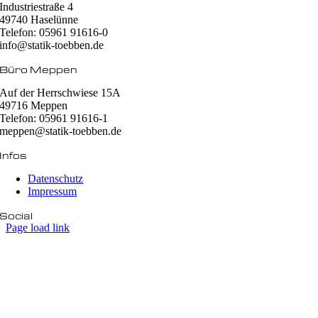
Industriestraße 4
49740 Haselünne
Telefon: 05961 91616-0
info@statik-toebben.de
Büro Meppen
Auf der Herrschwiese 15A
49716 Meppen
Telefon: 05961 91616-1
meppen@statik-toebben.de
Infos
Datenschutz
Impressum
Social
Page load link
Nach
oben