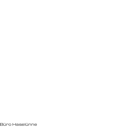
Büro Haselünne