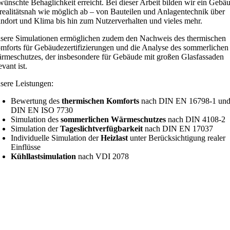
wünschte Behaglichkeit erreicht. Bei dieser Arbeit bilden wir ein Gebä
 realitätsnah wie möglich ab – von Bauteilen und Anlagentechnik über
andort und Klima bis hin zum Nutzerverhalten und vieles mehr.
sere Simulationen ermöglichen zudem den Nachweis des thermischen
mforts für Gebäudezertifizierungen und die Analyse des sommerlichen
rmeschutzes, der insbesondere für Gebäude mit großen Glasfassaden
evant ist.
sere Leistungen:
Bewertung des
thermischen Komforts
nach DIN EN 16798-1 un
DIN EN ISO 7730
Simulation des
sommerlichen Wärmeschutzes
nach DIN 4108-2
Simulation der
Tageslichtverfügbarkeit
nach DIN EN 17037
Individuelle Simulation der
Heizlast
unter Berücksichtigung realer
Einflüsse
Kühllastsimulation
nach VDI 2078