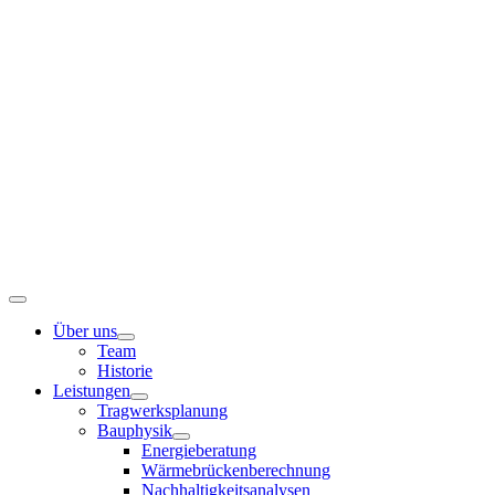
Zum
Inhalt
springen
Toggle
Navigation
Über uns
Team
Historie
Leistungen
Tragwerksplanung
Bauphysik
Energieberatung
Wärmebrückenberechnung
Nachhaltigkeitsanalysen