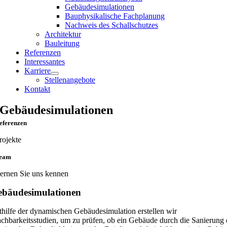
Gebäudesimulationen
Bauphysikalische Fachplanung
Nachweis des Schallschutzes
Architektur
Bauleitung
Referenzen
Interessantes
Karriere
Stellenangebote
Kontakt
Gebäudesimulationen
eferenzen
rojekte
eam
ernen Sie uns kennen
bäudesimulationen
thilfe der dynamischen Gebäudesimulation erstellen wir
chbarkeitsstudien, um zu prüfen, ob ein Gebäude durch die Sanierung 