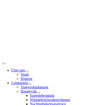
Zum
Inhalt
springen
Toggle
Navigation
Über uns
Team
Historie
Leistungen
Tragwerksplanung
Bauphysik
Energieberatung
Wärmebrückenberechnung
Nachhaltigkeitsanalysen