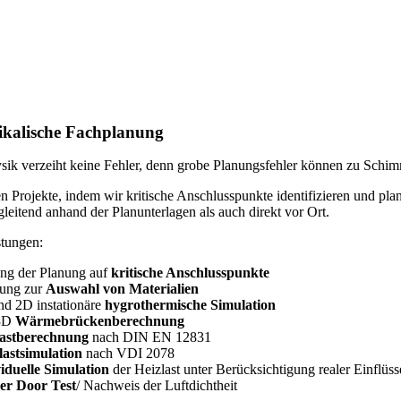
kalische Fachplanung
ik verzeiht keine Fehler, denn grobe Planungsfehler können zu Schimm
en Projekte, indem wir kritische Anschlusspunkte identifizieren und p
leitend anhand der Planunterlagen als auch direkt vor Ort.
stungen:
ng der Planung auf
kritische Anschlusspunkte
tung zur
Auswahl von Materialien
d 2D instationäre
hygrothermische Simulation
3D
Wärmebrückenberechnung
lastberechnung
nach DIN EN 12831
lastsimulation
nach VDI 2078
iduelle Simulation
der Heizlast unter Berücksichtigung realer Einflüss
er Door Test
/ Nachweis der Luftdichtheit