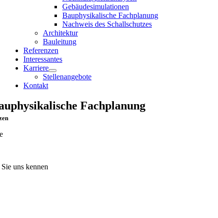
Gebäudesimulationen
Bauphysikalische Fachplanung
Nachweis des Schallschutzes
Architektur
Bauleitung
Referenzen
Interessantes
Karriere
Stellenangebote
Kontakt
auphysikalische Fachplanung
zen
e
 Sie uns kennen