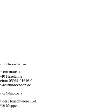
ro Haselünne
ustriestraße 4
740 Haselünne
lefon: 05961 91616-0
fo@statik-toebben.de
üro Meppen
f der Herrschwiese 15A
716 Meppen