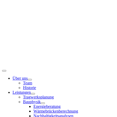
Zum
Inhalt
springen
Toggle
Navigation
Über uns
Team
Historie
Leistungen
Tragwerksplanung
Bauphysik
Energieberatung
Wärmebrückenberechnung
Nachhaltigkeitsanalysen