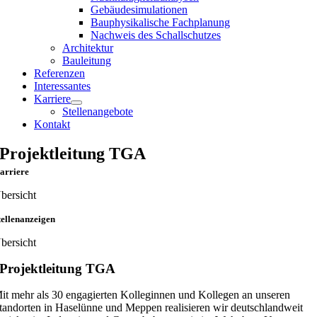
Gebäudesimulationen
Bauphysikalische Fachplanung
Nachweis des Schallschutzes
Architektur
Bauleitung
Referenzen
Interessantes
Karriere
Stellenangebote
Kontakt
Projektleitung TGA
arriere
bersicht
tellenanzeigen
bersicht
Projektleitung TGA
it mehr als 30 engagierten Kolleginnen und Kollegen an unseren
tandorten in Haselünne und Meppen realisieren wir deutschlandweit