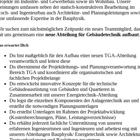
rojekte im Industrie- und Gewerbebau sowie im Wohnbau. Unsere
eistungen umfassen neben der statisch-konstruktiven Bearbeitung im
och- und Ingenieurbau auch Architektur- und Planungsleistungen sowi
ine umfassende Expertise in der Bauphysik.
ir suchen zum nächstmöglichen Zeitpunkt ein neues Teammitglied, da
it uns gemeinsam eine
neue Abteilung für Gebäudetechnik aufbaut
as erwartet Dich
Du bist maßgeblich für den Aufbau einer neuen TGA-Abteilung
verantwortlich und leitest diese
Du übernimmst die Projektleitungs- und Planungsverantwortung 
Bereich TGA und koordinierst alle organisatorischen und
fachlichen Projektbelange
Du entwickelst innovative Konzepte für die technische
Gebäudeausrüstung von Gebäuden und Quartieren in
Zusammenarbeit mit unserer Energietechnik-Abteilung
Du legst die einzelnen Komponenten der Anlagentechnik aus und
erstellst die notwendigen Planungsunterlagen
Du erstellst Unterlagen im Rahmen der Projektabwicklung
(Kostenberechnungen, Pläne, Leistungsverzeichnisse)
Du erhältst jederzeit fachliche Unterstützung von unseren
erfahrenen Ingenieurinnen und Ingenieuren und arbeitest eng mit
unseren Abteilungen Bauphysik/ Energietechnik sowie Architektur
Tragwerksplanung und Bauleitung zusammen