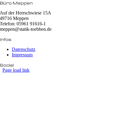
Büro Meppen
Auf der Herrschwiese 15A
49716 Meppen
Telefon: 05961 91616-1
meppen@statik-toebben.de
Infos
Datenschutz
Impressum
Social
Page load link
Nach
oben