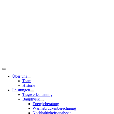
Zum
Inhalt
springen
Toggle
Navigation
Über uns
Team
Historie
Leistungen
Tragwerksplanung
Bauphysik
Energieberatung
Wärmebrückenberechnung
Nachhaltigkeitsanalysen