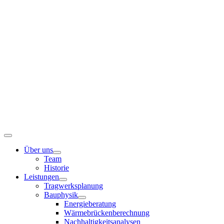
Zum
Inhalt
springen
Toggle
Navigation
Über uns
Team
Historie
Leistungen
Tragwerksplanung
Bauphysik
Energieberatung
Wärmebrückenberechnung
Nachhaltigkeitsanalysen