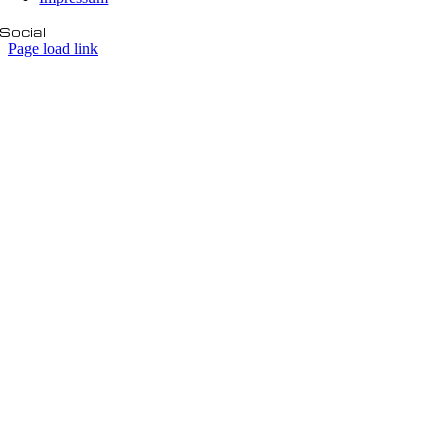
Social
Page load link
Nach
oben