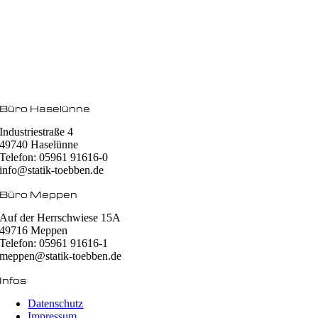
Büro Haselünne
Industriestraße 4
49740 Haselünne
Telefon: 05961 91616-0
info@statik-toebben.de
Büro Meppen
Auf der Herrschwiese 15A
49716 Meppen
Telefon: 05961 91616-1
meppen@statik-toebben.de
Infos
Datenschutz
Impressum