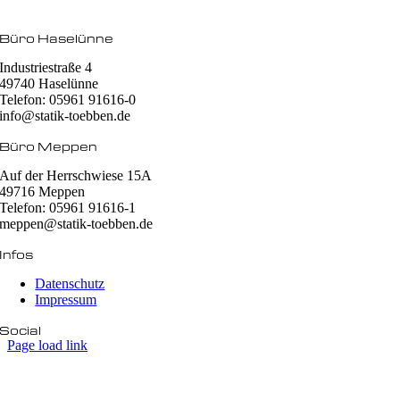
Büro Haselünne
Industriestraße 4
49740 Haselünne
Telefon: 05961 91616-0
info@statik-toebben.de
Büro Meppen
Auf der Herrschwiese 15A
49716 Meppen
Telefon: 05961 91616-1
meppen@statik-toebben.de
Infos
Datenschutz
Impressum
Social
Page load link
Nach
oben