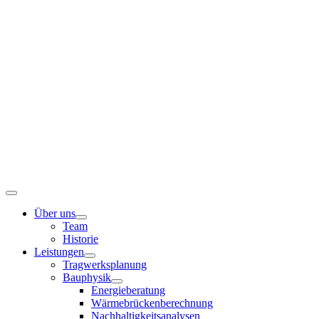
Zum
Inhalt
springen
Toggle
Navigation
Über uns
Team
Historie
Leistungen
Tragwerksplanung
Bauphysik
Energieberatung
Wärmebrückenberechnung
Nachhaltigkeitsanalysen