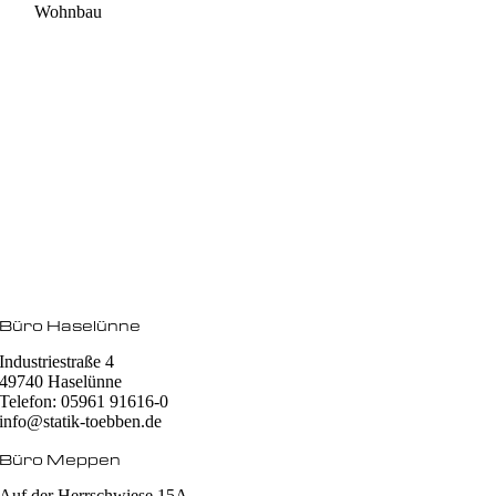
Wohnbau
Büro Haselünne
Industriestraße 4
49740 Haselünne
Telefon: 05961 91616-0
info@statik-toebben.de
Büro Meppen
Auf der Herrschwiese 15A