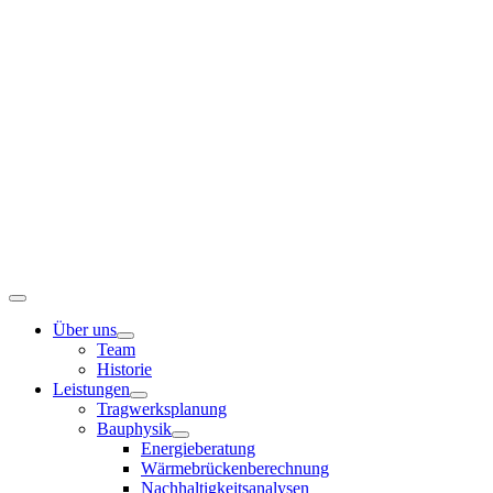
Zum
Inhalt
springen
Toggle
Navigation
Über uns
Team
Historie
Leistungen
Tragwerksplanung
Bauphysik
Energieberatung
Wärmebrückenberechnung
Nachhaltigkeitsanalysen