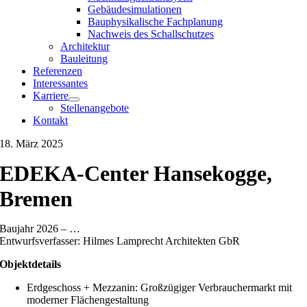
Gebäudesimulationen
Bauphysikalische Fachplanung
Nachweis des Schallschutzes
Architektur
Bauleitung
Referenzen
Interessantes
Karriere
Stellenangebote
Kontakt
18. März 2025
EDEKA-Center Hansekogge,
Bremen
Baujahr 2026 – …
Entwurfsverfasser: Hilmes Lamprecht Architekten GbR
Objektdetails
Erdgeschoss + Mezzanin: Großzügiger Verbrauchermarkt mit
moderner Flächengestaltung