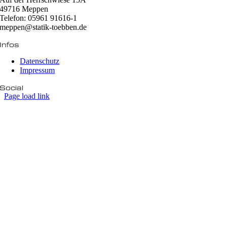
49716 Meppen
Telefon: 05961 91616-1
meppen@statik-toebben.de
Infos
Datenschutz
Impressum
Social
Page load link
Nach
oben