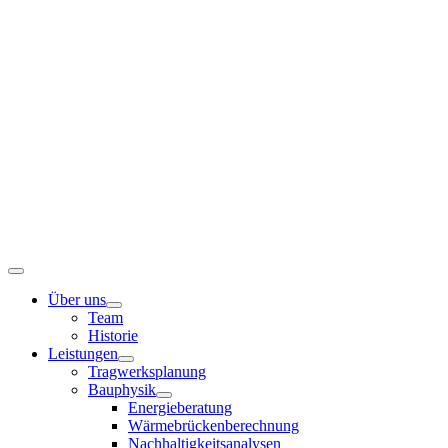
Zum
Inhalt
springen
Toggle
Navigation
Über uns
Team
Historie
Leistungen
Tragwerksplanung
Bauphysik
Energieberatung
Wärmebrückenberechnung
Nachhaltigkeitsanalysen