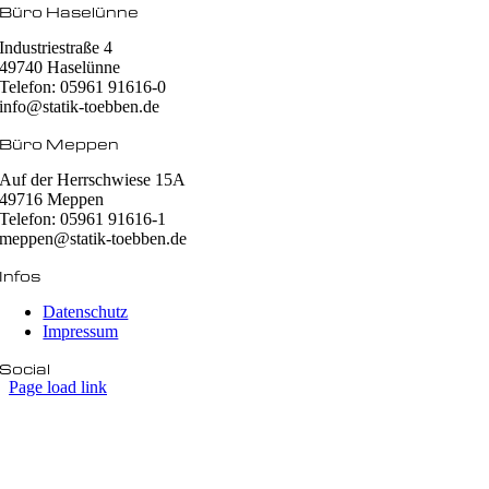
Büro Haselünne
Industriestraße 4
49740 Haselünne
Telefon: 05961 91616-0
info@statik-toebben.de
Büro Meppen
Auf der Herrschwiese 15A
49716 Meppen
Telefon: 05961 91616-1
meppen@statik-toebben.de
Infos
Datenschutz
Impressum
Social
Page load link
Nach
oben