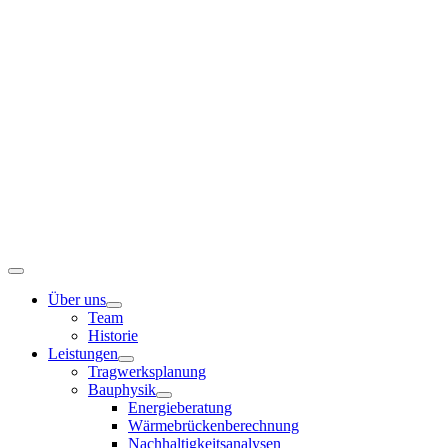
Zum
Inhalt
springen
Toggle
Navigation
Über uns
Team
Historie
Leistungen
Tragwerksplanung
Bauphysik
Energieberatung
Wärmebrückenberechnung
Nachhaltigkeitsanalysen