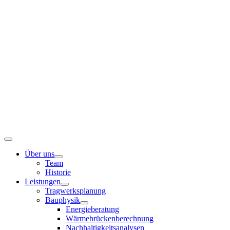
Zum
Inhalt
springen
Toggle
Navigation
Über uns
Team
Historie
Leistungen
Tragwerksplanung
Bauphysik
Energieberatung
Wärmebrückenberechnung
Nachhaltigkeitsanalysen