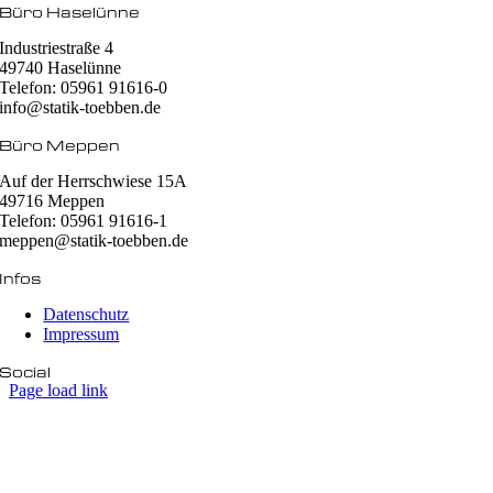
Büro Haselünne
Industriestraße 4
49740 Haselünne
Telefon: 05961 91616-0
info@statik-toebben.de
Büro Meppen
Auf der Herrschwiese 15A
49716 Meppen
Telefon: 05961 91616-1
meppen@statik-toebben.de
Infos
Datenschutz
Impressum
Social
Page load link
Nach
oben