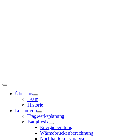
Zum
Inhalt
springen
Toggle
Navigation
Über uns
Team
Historie
Leistungen
Tragwerksplanung
Bauphysik
Energieberatung
Wärmebrückenberechnung
Nachhaltigkeitsanalysen