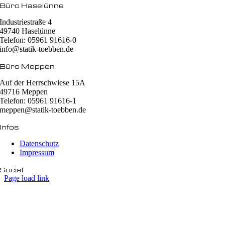
Büro Haselünne
Industriestraße 4
49740 Haselünne
Telefon: 05961 91616-0
info@statik-toebben.de
Büro Meppen
Auf der Herrschwiese 15A
49716 Meppen
Telefon: 05961 91616-1
meppen@statik-toebben.de
Infos
Datenschutz
Impressum
Social
Page load link
Nach
oben