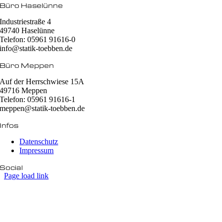
Büro Haselünne
Industriestraße 4
49740 Haselünne
Telefon: 05961 91616-0
info@statik-toebben.de
Büro Meppen
Auf der Herrschwiese 15A
49716 Meppen
Telefon: 05961 91616-1
meppen@statik-toebben.de
Infos
Datenschutz
Impressum
Social
Page load link
Nach
oben