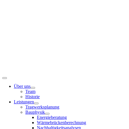
Zum
Inhalt
springen
Toggle
Navigation
Über uns
Team
Historie
Leistungen
Tragwerksplanung
Bauphysik
Energieberatung
Wärmebrückenberechnung
Nachhaltigkeitsanalysen